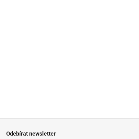
Z
á
Odebírat newsletter
p