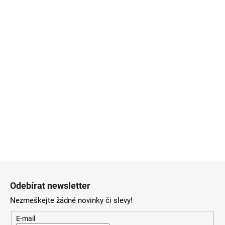
Z
á
Odebírat newsletter
p
Nezmeškejte žádné novinky či slevy!
a
t
E-mail