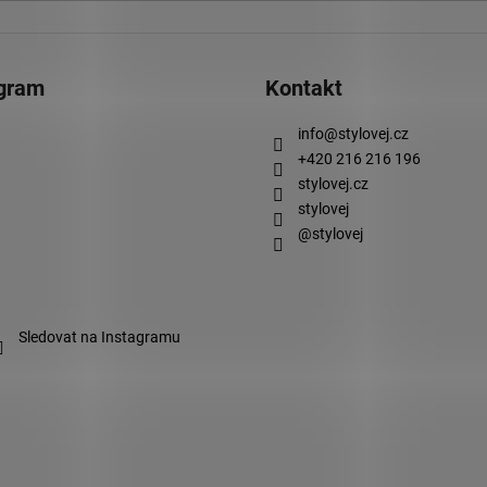
agram
Kontakt
info
@
stylovej.cz
+420 216 216 196
stylovej.cz
stylovej
@stylovej
Sledovat na Instagramu