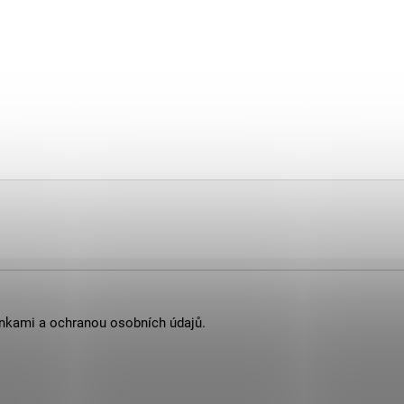
nkami
a
ochranou osobních údajů
.