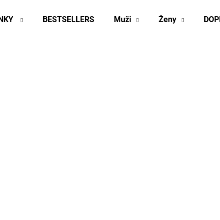
INKY
BESTSELLERS
Muži
Ženy
DOP
Co potřebujete najít?
HLEDAT
Doporučujeme