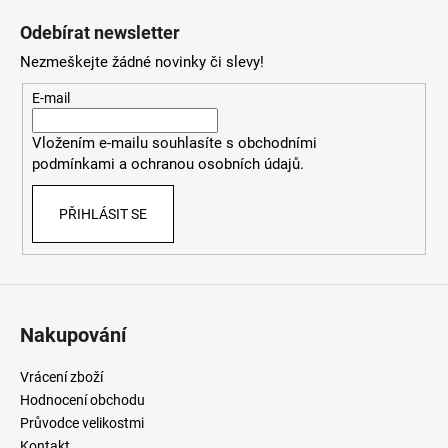
á
Odebírat newsletter
p
Nezmeškejte žádné novinky či slevy!
a
t
E-mail
í
Vložením e-mailu souhlasíte
s
obchodními
podmínkami
a
ochranou osobních údajů
.
PŘIHLÁSIT SE
Nakupování
Vrácení zboží
Hodnocení obchodu
Průvodce velikostmi
Kontakt