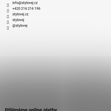
info
@
stylovej.cz
+420 216 216 196
stylovej.cz
stylovej
@stylovej
Přijímáme online platby