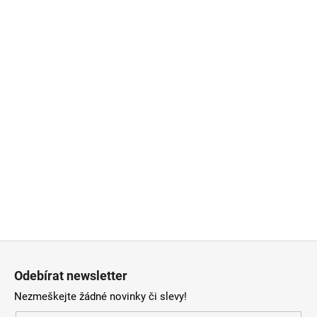
Z
á
Odebírat newsletter
p
Nezmeškejte žádné novinky či slevy!
a