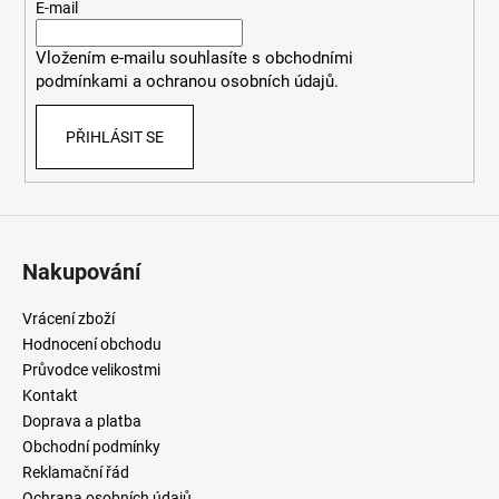
t
E-mail
í
Vložením e-mailu souhlasíte
s
obchodními
podmínkami
a
ochranou osobních údajů
.
PŘIHLÁSIT SE
Nakupování
Vrácení zboží
Hodnocení obchodu
Průvodce velikostmi
Kontakt
Doprava a platba
Obchodní podmínky
Reklamační řád
Ochrana osobních údajů