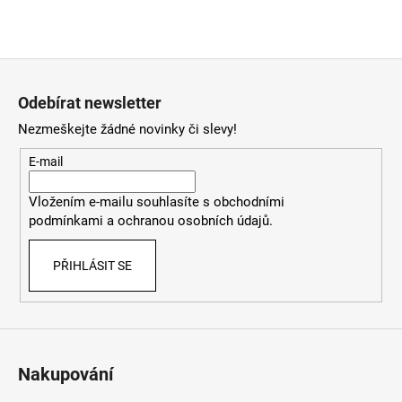
Z
á
Odebírat newsletter
p
Nezmeškejte žádné novinky či slevy!
a
t
E-mail
í
Vložením e-mailu souhlasíte
s
obchodními
podmínkami
a
ochranou osobních údajů
.
PŘIHLÁSIT SE
Nakupování