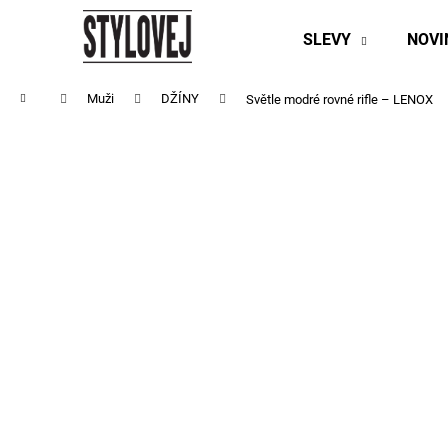
K
Přejít
na
o
SLEVY
NOV
obsah
Zpět
Zpět
š
do
do
í
Domů
Muži
DŽÍNY
Světle modré rovné rifle – LENOX
obchodu
obchodu
k