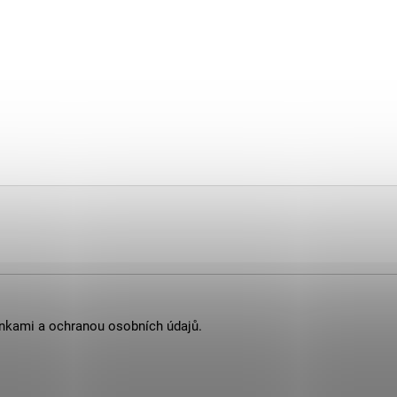
nkami
a
ochranou osobních údajů
.