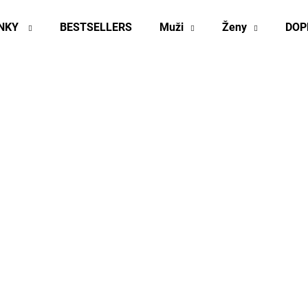
INKY
BESTSELLERS
Muži
Ženy
DOP
Co potřebujete najít?
HLEDAT
Doporučujeme