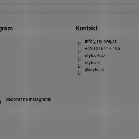
agram
Kontakt
info
@
stylovej.cz
+420 216 216 196
stylovej.cz
stylovej
@stylovej
Sledovat na Instagramu