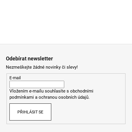
Z
á
Odebírat newsletter
p
Nezmeškejte žádné novinky či slevy!
a
t
E-mail
í
Vložením e-mailu souhlasíte
s
obchodními
podmínkami
a
ochranou osobních údajů
.
PŘIHLÁSIT SE