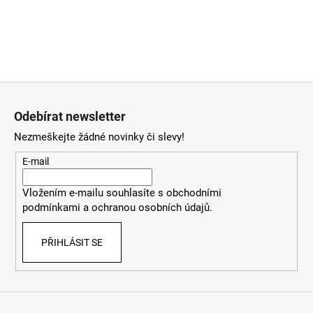
Z
á
Odebírat newsletter
p
Nezmeškejte žádné novinky či slevy!
a
t
E-mail
í
Vložením e-mailu souhlasíte
s
obchodními
podmínkami
a
ochranou osobních údajů
.
PŘIHLÁSIT SE