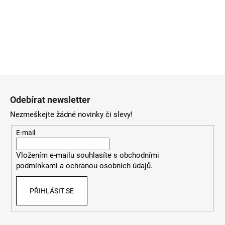
Z
á
Odebírat newsletter
p
Nezmeškejte žádné novinky či slevy!
a
t
E-mail
í
Vložením e-mailu souhlasíte
s
obchodními
podmínkami
a
ochranou osobních údajů
.
PŘIHLÁSIT SE