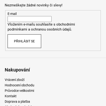
p
Nezmeškejte žádné novinky či slevy!
a
t
E-mail
í
Vložením e-mailu souhlasíte
s
obchodními
podmínkami
a
ochranou osobních údajů
.
PŘIHLÁSIT SE
Nakupování
Vrácení zboží
Hodnocení obchodu
Průvodce velikostmi
Kontakt
Doprava a platba