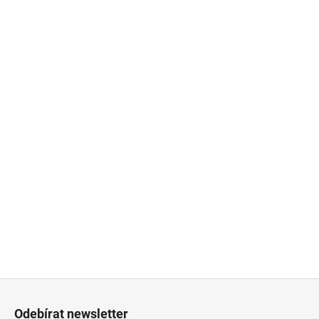
Z
á
Odebírat newsletter