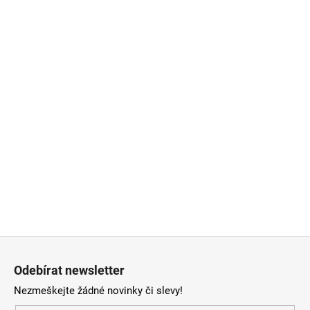
Z
á
Odebírat newsletter
p
Nezmeškejte žádné novinky či slevy!
a