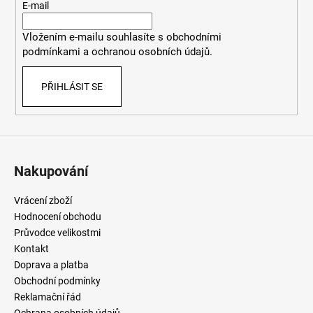
t
E-mail
í
Vložením e-mailu souhlasíte
s
obchodními
podmínkami
a
ochranou osobních údajů
.
PŘIHLÁSIT SE
Nakupování
Vrácení zboží
Hodnocení obchodu
Průvodce velikostmi
Kontakt
Doprava a platba
Obchodní podmínky
Reklamační řád
Ochrana osobních údajů