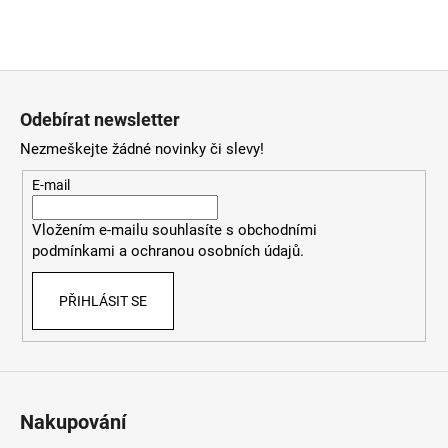
Z
á
Odebírat newsletter
p
Nezmeškejte žádné novinky či slevy!
a
t
E-mail
í
Vložením e-mailu souhlasíte
s
obchodními
podmínkami
a
ochranou osobních údajů
.
PŘIHLÁSIT SE
Nakupování