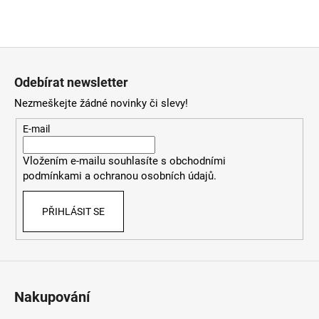
Z
á
Odebírat newsletter
p
Nezmeškejte žádné novinky či slevy!
a
t
E-mail
í
Vložením e-mailu souhlasíte
s
obchodními
podmínkami
a
ochranou osobních údajů
.
PŘIHLÁSIT SE
Nakupování