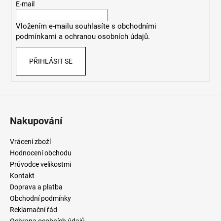
t
E-mail
í
Vložením e-mailu souhlasíte
s
obchodními
podmínkami
a
ochranou osobních údajů
.
PŘIHLÁSIT SE
Nakupování
Vrácení zboží
Hodnocení obchodu
Průvodce velikostmi
Kontakt
Doprava a platba
Obchodní podmínky
Reklamační řád
Ochrana osobních údajů