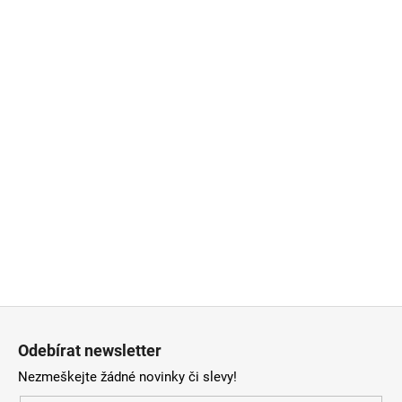
Z
á
Odebírat newsletter
p
Nezmeškejte žádné novinky či slevy!
a