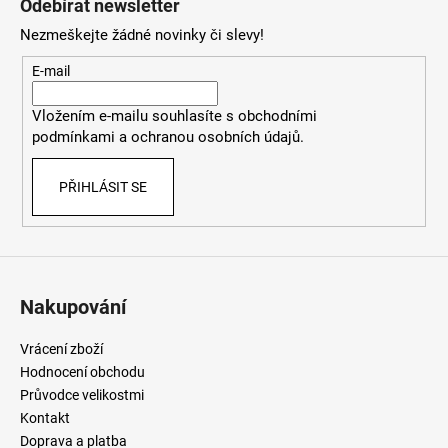
Odebírat newsletter
p
Nezmeškejte žádné novinky či slevy!
a
t
E-mail
í
Vložením e-mailu souhlasíte
s
obchodními
podmínkami
a
ochranou osobních údajů
.
PŘIHLÁSIT SE
Nakupování
Vrácení zboží
Hodnocení obchodu
Průvodce velikostmi
Kontakt
Doprava a platba