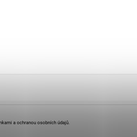
nkami
a
ochranou osobních údajů
.