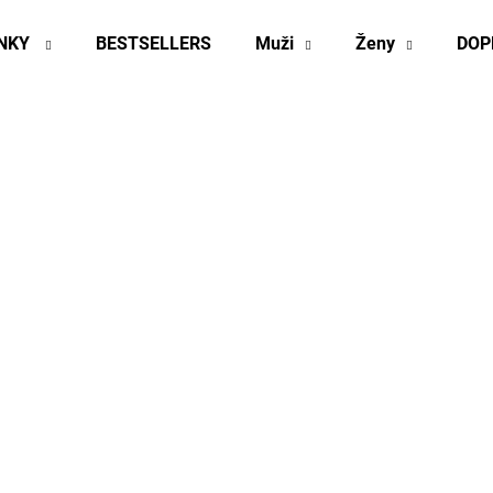
INKY
BESTSELLERS
Muži
Ženy
DOP
Co potřebujete najít?
HLEDAT
Doporučujeme