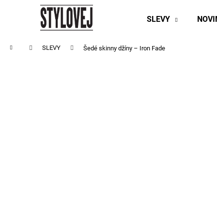
K
Přejít
na
o
SLEVY
NOV
obsah
Zpět
Zpět
š
do
do
í
Domů
SLEVY
Šedé skinny džíny – Iron Fade
obchodu
obchodu
k