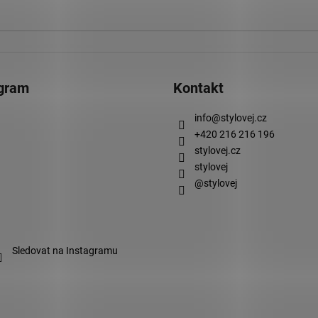
agram
Kontakt
info
@
stylovej.cz
+420 216 216 196
stylovej.cz
stylovej
@stylovej
Sledovat na Instagramu