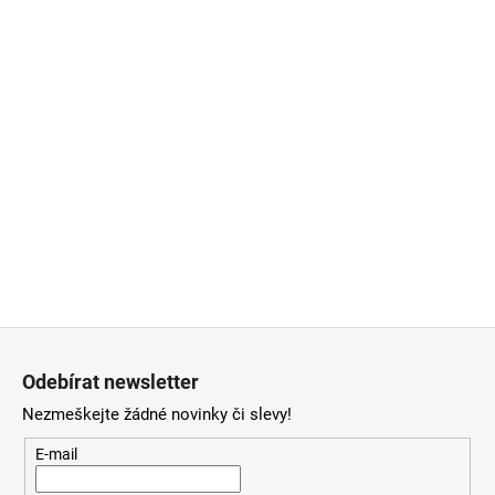
Z
á
Odebírat newsletter
p
Nezmeškejte žádné novinky či slevy!
a
t
E-mail
í