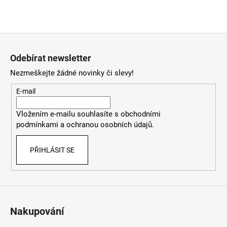
Z
á
Odebírat newsletter
p
Nezmeškejte žádné novinky či slevy!
a
t
E-mail
í
Vložením e-mailu souhlasíte
s
obchodními
podmínkami
a
ochranou osobních údajů
.
PŘIHLÁSIT SE
Nakupování