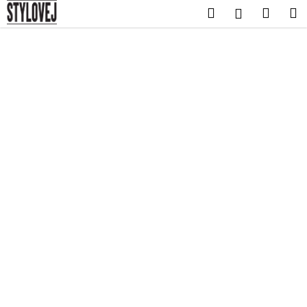
K
Přejít
Hledat
Nákup
M
Přihlášení
na
o
obsah
Zpět
Zpět
košík
š
í
C
k
o
p
o
t
ř
e
b
u
j
e
t
e
n