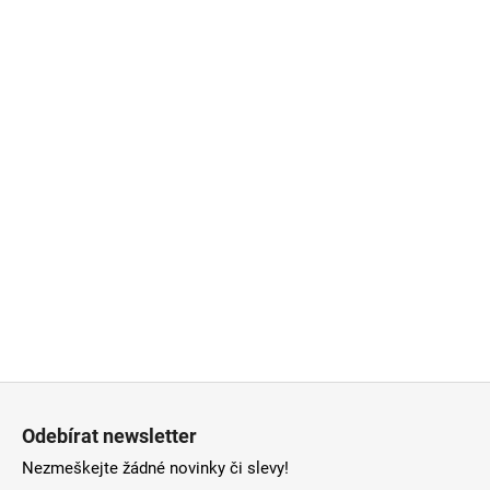
Z
á
Odebírat newsletter
p
Nezmeškejte žádné novinky či slevy!
a