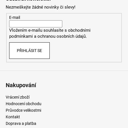
p
Nezmeškejte žádné novinky či slevy!
a
t
E-mail
í
Vložením e-mailu souhlasíte
s
obchodními
podmínkami
a
ochranou osobních údajů
.
PŘIHLÁSIT SE
Nakupování
Vrácení zboží
Hodnocení obchodu
Průvodce velikostmi
Kontakt
Doprava a platba